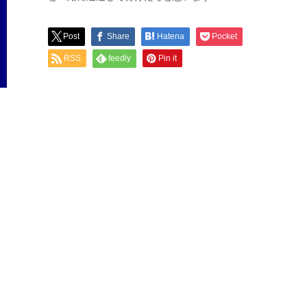
Post
Share
Hatena
Pocket
RSS
feedly
Pin it