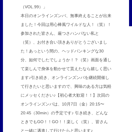
（VOL.99）」
本日のオンラインズンバ、無事終えることが出来
ました！今回は用心棒風ワイルドな人！（笑）！
参加された皆さん、厳つさハンパない私と
（笑）、お付き合い頂きありがとうございまし
た！あっという間の、ヘッドバンキングな30
分、如何でしたでしょうか！？（笑）画面を通し
て楽しんで身体を動かせて貰えたなら嬉しく思い
ます♪引き続き、オンラインズンバを継続開催し
て行きたいと思いますので、興味のある方は気軽
にメッセください♪【初心者大歓迎！！】次回の
オンラインズンバは、10月7日（金）20:15〜
20:45（30min）の予定です♪ 引き続き、どんな
ときでもGO！！GO！！楽しく（笑）、皆さん
と一緒に邁進して行けたらと思います♪