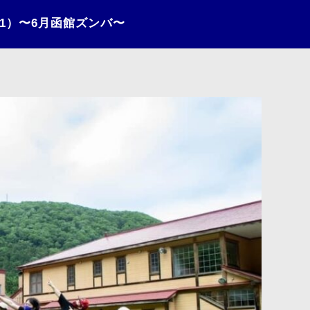
21）〜6月函館ズンバ〜