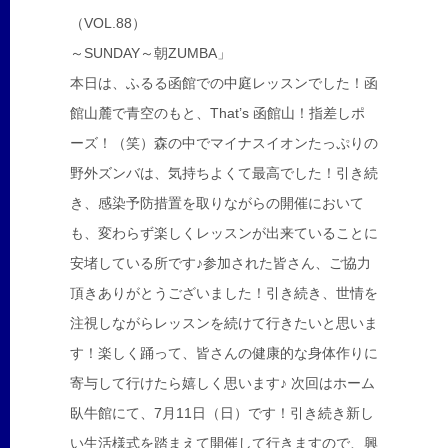
（VOL.88）
～SUNDAY～朝ZUMBA」
本日は、ふるる函館での中庭レッスンでした！函
館山麓で青空のもと、That’s 函館山！指差しポ
ーズ！（笑）森の中でマイナスイオンたっぷりの
野外ズンバは、気持ちよくて最高でした！引き続
き、感染予防措置を取りながらの開催において
も、変わらず楽しくレッスンが出来ていることに
安堵している所です♪参加された皆さん、ご協力
頂きありがとうございました！引き続き、世情を
注視しながらレッスンを続けて行きたいと思いま
す！楽しく踊って、皆さんの健康的な身体作りに
寄与して行けたら嬉しく思います♪ 次回はホーム
臥牛館にて、7月11日（日）です！引き続き新し
い生活様式を踏まえて開催して行きますので、興