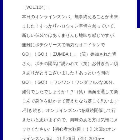
（VOL.104）」
本日のオンラインズンバ、無事終えることが出来
ました！すっかりハロウィン準備を怠っていて、
新しい仮装ではありませんし地味な感じですが、
無難にポチシリーズで陽気なオニイサンで
GO！！GO！！ZUMBA！！（笑）参加された皆
さん、ポチの陽気に誘われて（笑）お付き合い頂
きありがとうございました！あっという間の
GO！！GO！！ワンワン！ワンダフル♪な30分、
如何でしたでしょうか！？（笑）画面を通して楽
しんで身体を動かせて貰えたなら嬉しく思います
♪引き続き、オンラインズンバを継続開催して行
きたいと思いますので、興味のある方は気軽にメ
ッセください♪【初心者大歓迎！！】次回のオン
ラインズンバは、11月26日（金）20:15〜