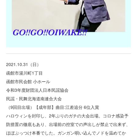
2021.10.31（日）
函館市湯川町1丁目
函館市民会館 小ホール
令和3年度財団法人日本民謡協会
民謡・民舞北海道南連合大会
（9回目出場）【成年部】曲目:江差追分 6位入賞
ハロウィンを封印し、2年ぶりのガチの大会出場。コロナ感染予
防措置の徹底もあり、出場前の控室での声出しが禁止で出来ず、
ほぼぶっつけ本番でした。ガンガン唄い込んでノドを温めてか