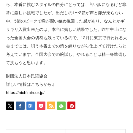
ら、本番に挑むスタイルの自分にとっては、言い訳になるけど非
常に厳しい挑戦でしたが、出だしの1〜2節が声と節が乗らない
中、5節のピークで喉が潤い始め挽回した感があり、なんとかギ
リギリ入賞出来たのは、本当に嬉しい結果でした。昨年中止にな
った全国大会の切符も残っているので、12月に東京で行われる大
会までには、唄う本番までの策を練りながら仕上げて行けたらと
考えています。全国大会での腕試し、やれることは精一杯準備し
て挑もうと思います。
財団法人日本民謡協会
詳しい情報はこちらから↓
https://nichimin.or.jp/