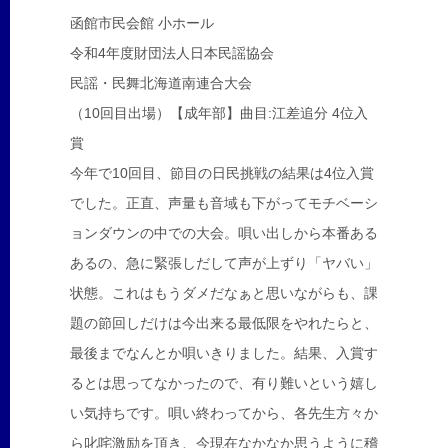
函館市民会館 小ホール
令和4年度財団法人日本民謡協会
民謡・民舞北海道南連合大会
（10回目出場）【成年部】曲目:江差追分 4位入
賞
今年で10回目、節目の日民挑戦の結果は4位入賞
でした。正直、声量も音域も下がってモチベーシ
ョンダウンの中での大会。唄い出しから本番ある
あるの、急に緊張しだして声が上ずり「ヤバい」
状態。これはもうダメだなぁと思いながらも、課
題の節回しだけは今出来る最低限をやれたらと、
最後までなんとか唄いきりました。結果、入賞す
るとは思ってなかったので、有り難いという嬉し
い気持ちです。唄い終わってから、各先生方々か
ら叱咤激励を頂き、今現在なかなか思うように稽