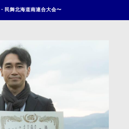
謡・民舞北海道南連合大会〜