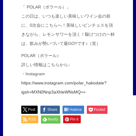
「 POLAR（ポラール）」
この日は、いつも楽しい美味しいワイン会の前
に、0次会にこちらへ！美味しいピンチョスを頂
きながら、レモンサワーを頂く！駆けつけの一杯
は、飲みが勢いづいて最GO!!です♪（笑）
POLAR（ポラール）
詳しい情報はこちらから↓
・Instagram
https://www.instagram.com/polar_hakodate?
igsh=MXN0Nnp3aXhleWNsMQ==
Post
Share
Hatena
Pocket
RSS
feedly
Pin it