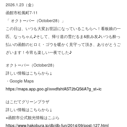
2026.1.23（金）
函館市松風町7-11
「 オクトーバー（October28）」
この日は、いつも大変お世話になっているこちらへ！看板娘の一
匹、なっちゃん♪そして、帰り道の雪だるま&飲み友♪いつも酔っ
払いの函館のヒロミ・ゴウを暖かく見守って頂き、ありがとうご
ざいます！今宵も楽しい一夜でした♪
オクトーバー（October28）
詳しい情報はこちらから↓
・Google Maps
https://maps.app.goo.gl/xvvdfshtAST2bQS6A?g_st=ic
はこだてグリーンプラザ
詳しい情報はこちらから↓
※函館市公式観光情報はこぶら
https://www.hakobura.jp/db/db-fun/2014/09/post-127.html