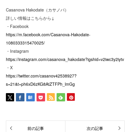
Casanova Hakodate（カサノバ）
詳しい情報はこちらから↓
・Facebook
https://m.facebook.com/Casanova-Hakodate-
1080333315470025/
・Instagram
https://instagram.com/casanova_hakodate?igshid=v2iwc3y2iytv
・X
https://twitter.com/casanov42538927?
s=21&t=ph6xD6zKG8AtZTFPh_lmGg
前の記事
次の記事