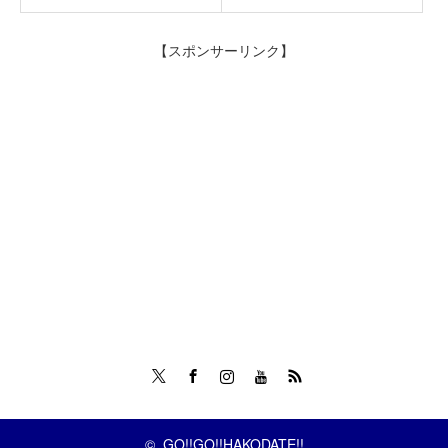
【スポンサーリンク】
Twitter
Facebook
Instagram
Tumblr
RSS
©
GO!!GO!!HAKODATE!!