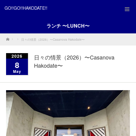
GO!!GO!!HAKODATE!!
ランチ 〜LUNCH〜
Home
日々の情景（2026）〜Casanova Hakodate〜
2026
日々の情景（2026）〜Casanova
8
Hakodate〜
May