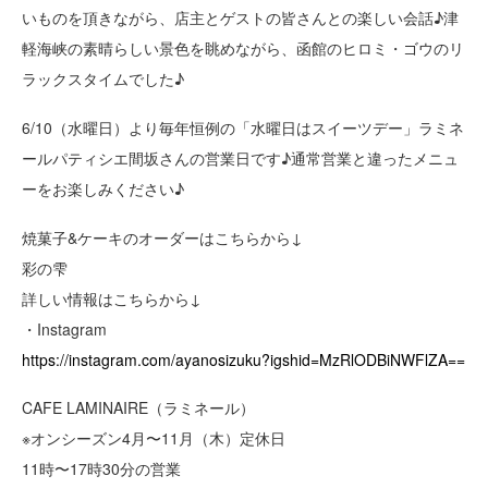
いものを頂きながら、店主とゲストの皆さんとの楽しい会話♪津
軽海峡の素晴らしい景色を眺めながら、函館のヒロミ・ゴウのリ
ラックスタイムでした♪
6/10（水曜日）より毎年恒例の「水曜日はスイーツデー」ラミネ
ールパティシエ間坂さんの営業日です♪通常営業と違ったメニュ
ーをお楽しみください♪
焼菓子&ケーキのオーダーはこちらから↓
彩の雫
詳しい情報はこちらから↓
・Instagram
https://instagram.com/ayanosizuku?igshid=MzRlODBiNWFlZA==
CAFE LAMINAIRE（ラミネール）
※オンシーズン4月〜11月（木）定休日
11時〜17時30分の営業