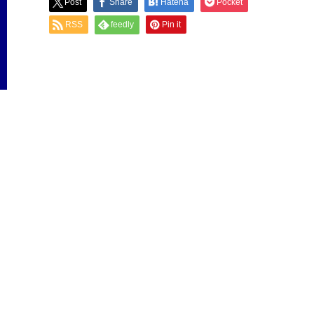
Post
Share
Hatena
Pocket
RSS
feedly
Pin it