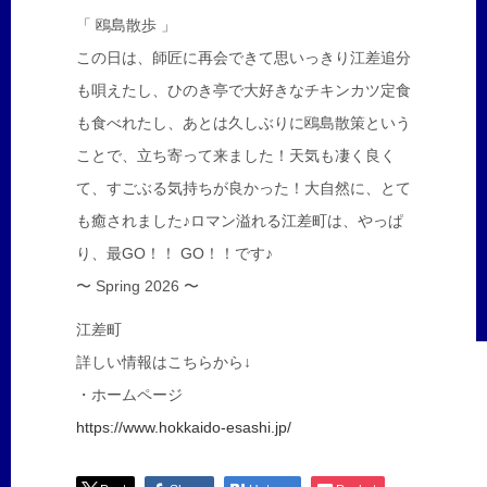
「 鴎島散歩 」
この日は、師匠に再会できて思いっきり江差追分
も唄えたし、ひのき亭で大好きなチキンカツ定食
も食べれたし、あとは久しぶりに鴎島散策という
ことで、立ち寄って来ました！天気も凄く良く
て、すごぶる気持ちが良かった！大自然に、とて
も癒されました♪ロマン溢れる江差町は、やっぱ
り、最GO！！ GO！！です♪
〜 Spring 2026 〜
江差町
詳しい情報はこちらから↓
・ホームページ
https://www.hokkaido-esashi.jp/