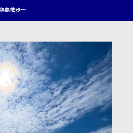
〜鴎島散歩〜