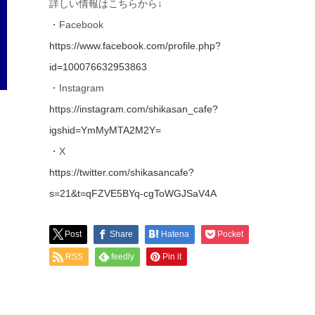
詳しい情報はこちらから↓
・Facebook
https://www.facebook.com/profile.php?
id=100076632953863
・Instagram
https://instagram.com/shikasan_cafe?
igshid=YmMyMTA2M2Y=
・X
https://twitter.com/shikasancafe?
s=21&t=qFZVE5BYq-cgToWGJSaV4A
Post
Share
Hatena
Pocket
RSS
feedly
Pin it