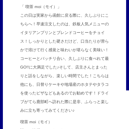
「 喫茶 moi（モイ）」
この日は実家から函館に戻る際に、久しぶりにこ
ちらへ！早速注文したのは、鉄板人気メニューの
イタリアンプリンとブレンドコーヒーをチョイ
ス！しっかりとした硬さだけど、口当たりが滑ら
かで溶けて行く感覚と味わいが堪らなく美味い！
コーヒーとバッチリ合い、久しぶりに食べれて最
GO!!に大満足でした♪そして、店主さんとまった
りと話をしながら、楽しい時間でした！こちらは
他にも、日替りケーキや地場産のホタテやタラコ
を使ったピザなどもあるのでお勧めです！ドライ
ブがてら鹿部町へ訪れた際に是非、ふらっと楽し
みに立ち寄ってみてください♪
喫茶 moi（モイ）