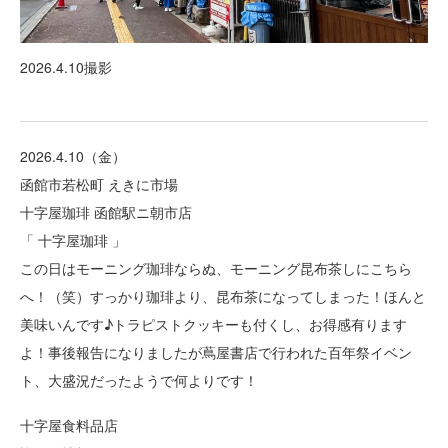
2026.4.10撮影
2026.4.10（金）
函館市若松町 えきに市場
十字屋珈琲 函館駅ニ朝市店
「 十字屋珈琲 」
この日はモーニング珈琲ならぬ、モーニング昆布茶しにこちら
へ！（笑）すっかり珈琲より、昆布茶になってしまった！ほんと
美味いんです♪トラピストクッキーも付くし、お得感有ります
よ！事後報告になりましたが蔦屋書店で行われた百年祭イベン
ト、大盛況だったようで何よりです！
十字屋食料品店