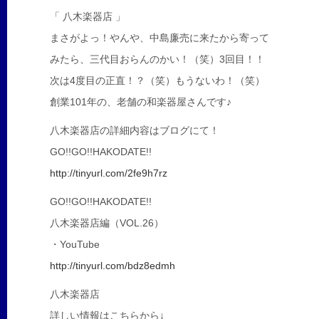
「 八木楽器店 」
まさがよっ！やんや、中島廉売に来たから寄って
みたら、三代目おらんのかい！（笑）3回目！！
次は4度目の正直！？（笑）もうないわ！（笑）
創業101年の、老舗の和楽器屋さんです♪
八木楽器店の詳細内容はブログにて！
GO!!GO!!HAKODATE!!
http://tinyurl.com/2fe9h7rz
GO!!GO!!HAKODATE!!
八木楽器店編（VOL.26）
・YouTube
http://tinyurl.com/bdz8edmh
八木楽器店
詳しい情報はこちらから↓