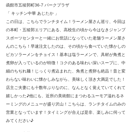
函館市五稜郭町36-7 パークプラザ
「 キッチン中華 あじたか 」
この日は、こちらでランチタイム！ラーメン屋さん巡り、今回は
の本町・五稜郭エリアにある、高校生の頃から今はなきジャンプ
スポーツセンターと一緒にお世話になっていた老舗ラーメン屋さ
んのこちら！早速注文したのは、その頃から食べていた懐かしの
ピカソラーメンをチョイス！基本は塩ラーメンで、具材が角煮と
煮卵が入っているのが特徴！コクのある味わい深いスープに、中
細のちぢれ麺！じっくり煮込まれた、角煮と煮卵も絶品！昔と変
わらない味わいに懐かしみながら、美味しく頂き大満足でした！
店主ご夫妻にも十数年ぶりなのに、なんとなく覚えていてくれて
嬉しかった♪他にも、近所の美術館にまつわるユーモア溢れるネ
ーミングのメニューが盛り沢山！こちらは、ランチタイムのみの
営業となっています！タイミングが合えば是非、楽しみに伺って
みてください♪