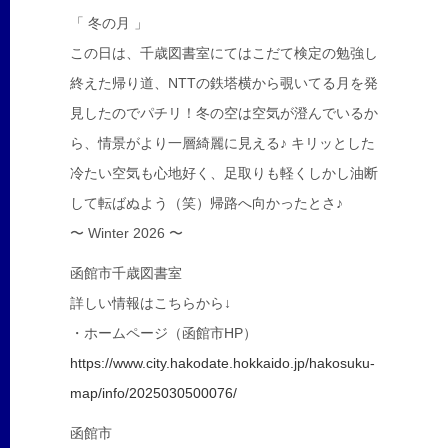
「 冬の月 」
この日は、千歳図書室にてはこだて検定の勉強し
終えた帰り道、NTTの鉄塔横から覗いてる月を発
見したのでパチリ！冬の空は空気が澄んでいるか
ら、情景がより一層綺麗に見える♪ キリッとした
冷たい空気も心地好く、足取りも軽くしかし油断
して転ばぬよう（笑）帰路へ向かったとさ♪
〜 Winter 2026 〜
函館市千歳図書室
詳しい情報はこちらから↓
・ホームページ（函館市HP）
https://www.city.hakodate.hokkaido.jp/hakosuku-
map/info/2025030500076/
函館市