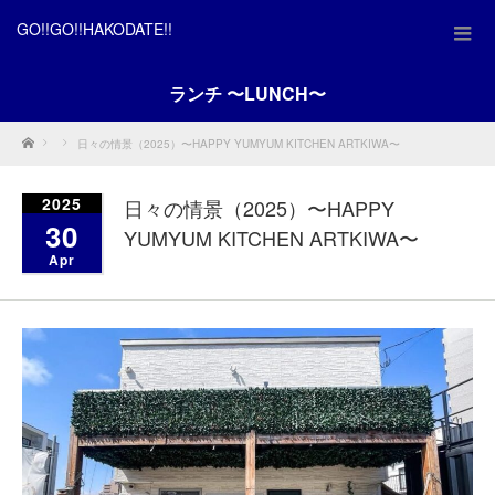
GO!!GO!!HAKODATE!!
ランチ 〜LUNCH〜
Home
日々の情景（2025）〜HAPPY YUMYUM KITCHEN ARTKIWA〜
2025
日々の情景（2025）〜HAPPY
30
YUMYUM KITCHEN ARTKIWA〜
Apr