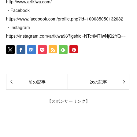
http://www.artkiwa.com/
・Facebook
https://www.facebook.com/profile.php?id=100085050132082
・Instagram
https://instagram.com/artkiwa96?igshid=NTc4MTIwNjQ2YQ==
前の記事
次の記事
【スポンサーリンク】