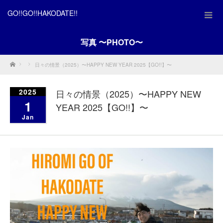
GO!!GO!!HAKODATE!!
写真 〜PHOTO〜
Home
日々の情景（2025）〜HAPPY NEW YEAR 2025【GO!!】〜
2025
日々の情景（2025）〜HAPPY NEW
1
YEAR 2025【GO!!】〜
Jan