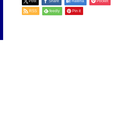
Post
Share
Hatena
Pocket
RSS
feedly
Pin it