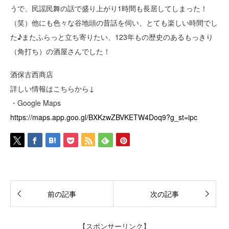
うで、民謡民舞の話で盛り上がり1時間も長居してしまった！
（笑）他にも色々な谷地頭の昔話を伺い、とても楽しい時間でし
た♪またふらっと立ち寄りたい、123年もの歴史のあるもっきり
（角打ち）の酒屋さんでした！
酒保古西商店
詳しい情報はこちらから↓
・Google Maps
https://maps.app.goo.gl/BXKzwZBVKETW4Doq9?g_st=ipc
前の記事
次の記事
【スポンサーリンク】