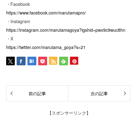
・Facebook
https://www.facebook.com/marutamapro/
・Instagram
https://instagram.com/marutamagoya?igshid=pwx9c9wuc8hn
・X
https://twitter.com/marutama_goya?s=21
前の記事
次の記事
【スポンサーリンク】