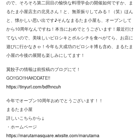
ので、そろそろ第二回目の愉快な料理学会の開催如何ですか、ま
るたま小屋店主の北見さん！と、無茶振りしてみる！（笑）ほん
と、懐かしい思い出です♪そんなまるたま小屋も、オープンして
から10周年なんですね！本当におめでとうございます！最近行け
てないので、美味しいピロシキとボルシチを食べがてら、お店に
遊びに行かなきゃ！今年も大成功のピロシキ博も含め、まるたま
小屋の今後の展開も楽しみにしてます！
翼餃子の情報は前投稿のブログにて！
GO!!GO!!HAKODATE!!
https://tinyurl.com/bdfhncuh
今年でオープン10周年おめでとうございます！！
まるたま小屋
詳しいこちらから↓
・ホームページ
https://marutamasquare.wixsite.com/marutama