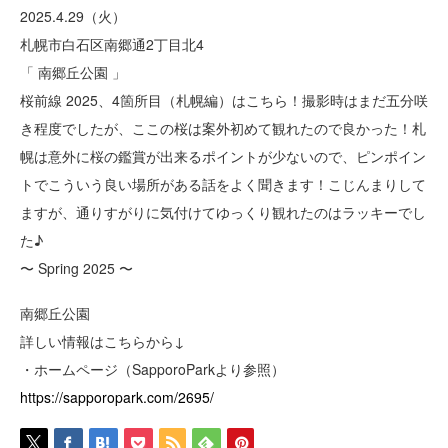
2025.4.29（火）
札幌市白石区南郷通2丁目北4
「 南郷丘公園 」
桜前線 2025、4箇所目（札幌編）はこちら！撮影時はまだ五分咲
き程度でしたが、ここの桜は案外初めて観れたので良かった！札
幌は意外に桜の鑑賞が出来るポイントが少ないので、ピンポイン
トでこういう良い場所がある話をよく聞きます！こじんまりして
ますが、通りすがりに気付けてゆっくり観れたのはラッキーでし
た♪
〜 Spring 2025 〜
南郷丘公園
詳しい情報はこちらから↓
・ホームページ（SapporoParkより参照）
https://sapporopark.com/2695/