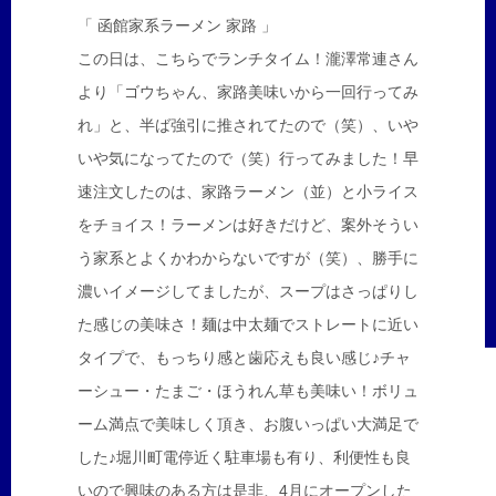
「 函館家系ラーメン 家路 」
この日は、こちらでランチタイム！瀧澤常連さん
より「ゴウちゃん、家路美味いから一回行ってみ
れ」と、半ば強引に推されてたので（笑）、いや
いや気になってたので（笑）行ってみました！早
速注文したのは、家路ラーメン（並）と小ライス
をチョイス！ラーメンは好きだけど、案外そうい
う家系とよくかわからないですが（笑）、勝手に
濃いイメージしてましたが、スープはさっぱりし
た感じの美味さ！麺は中太麺でストレートに近い
タイプで、もっちり感と歯応えも良い感じ♪チャ
ーシュー・たまご・ほうれん草も美味い！ボリュ
ーム満点で美味しく頂き、お腹いっぱい大満足で
した♪堀川町電停近く駐車場も有り、利便性も良
いので興味のある方は是非、4月にオープンした