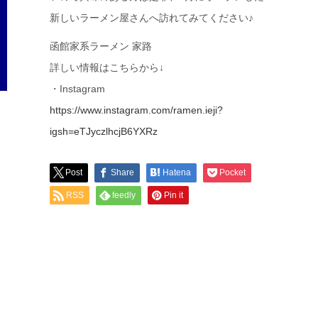
新しいラーメン屋さんへ訪れてみてください♪
函館家系ラーメン 家路
詳しい情報はこちらから↓
・Instagram
https://www.instagram.com/ramen.ieji?
igsh=eTJyczlhcjB6YXRz
Post
Share
Hatena
Pocket
RSS
feedly
Pin it