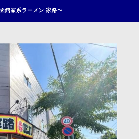
〜函館家系ラーメン 家路〜