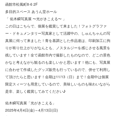
函館市松風町8-6 2F
多目的スペース あうん堂ホール
「 佑木瞬写真展 〜光がきこえる〜 」
この日はこちらで、個展を鑑賞して来ました！フォトグラファ
ー・ドキュメンタリー写真家として活躍中の、しゅんちゃんの写
真展に伺って来ました！青を基調とした作品達は、印刷加工に拘
りが有り仕上がりがなんとも、ノスタルジーを感じさせる風景を
残しています！全て函館市内で撮影したものなので、どこの景色
かなと考えながら観るのも楽しいかと思います！他にも、写真展
に合わせて作成したグッズ販売も行っているので、併せて利用し
て頂けたらと思います！会期は11/13（日）まで！会期中は個展
限定スィーツも用意しているので、美味しいものも味わいながら
是非、楽しく鑑賞してみてください♪
佑木瞬写真展「光がきこえる」
2025年4月4日(金)～4月13日(日)