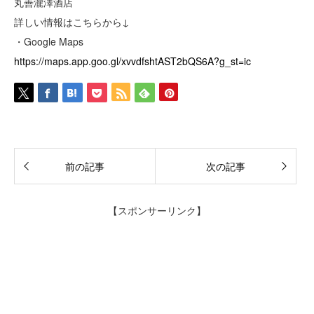
丸善瀧澤酒店
詳しい情報はこちらから↓
・Google Maps
https://maps.app.goo.gl/xvvdfshtAST2bQS6A?g_st=ic
前の記事
次の記事
【スポンサーリンク】