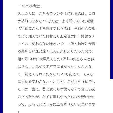
「 中の橋食堂 」
久しぶりに、こちらでランチ！訪れるのは、コロ
ナ禍前ぶりかな〜♪ほんと、よく通っていた老舗
の定食屋さん！早速注文したのは、当時から鉄板
でよく頼んでいた日替わり皿定食の肉・野菜をチ
ョイス！変わらない味わいで、ご飯と味噌汁が捗
る美味しい逸品達！ほんと久しぶりだったので、
超〜最GO!!に大満足でした♪店主のおじさんとお
ばさん、元気そうで本当に良かった！なんとな
く、覚えてくれてたかな♪いつもあえて、そんな
に言葉を交わさなかったけど、こだちそう様でし
た！の一言に、昔と変わらず柔らかくて優しい反
応だったのが、とても嬉しかった♪また機会を作
って、ふらっと楽しみに立ち寄りたいと思います
♪