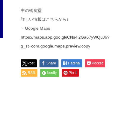
中の橋食堂
詳しい情報はこちらから↓
・Google Maps
https://maps.app.goo.gl/iCNs4i2Ga67yWQuJ6?
g_st=com.google.maps.preview.copy
Post
Share
Hatena
Pocket
RSS
feedly
Pin it