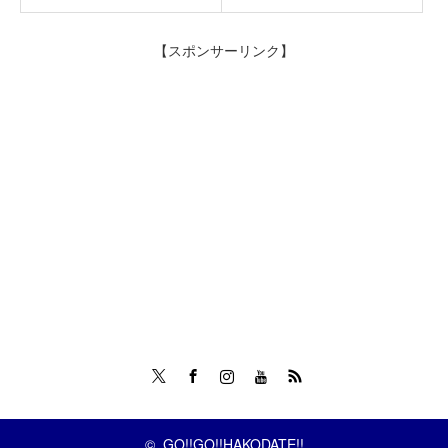
【スポンサーリンク】
Twitter
Facebook
Instagram
Tumblr
RSS
©
GO!!GO!!HAKODATE!!