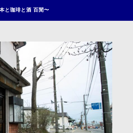
〜本と珈琲と酒 百閒〜