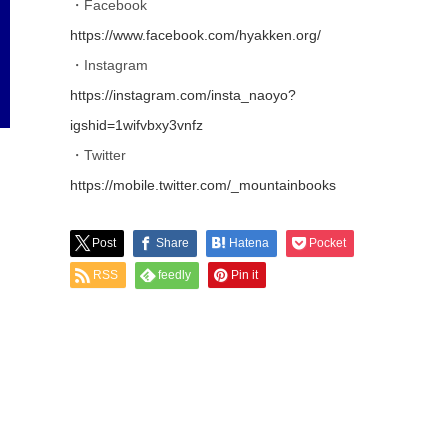
・Facebook
https://www.facebook.com/hyakken.org/
・Instagram
https://instagram.com/insta_naoyo?
igshid=1wifvbxy3vnfz
・Twitter
https://mobile.twitter.com/_mountainbooks
Post
Share
Hatena
Pocket
RSS
feedly
Pin it