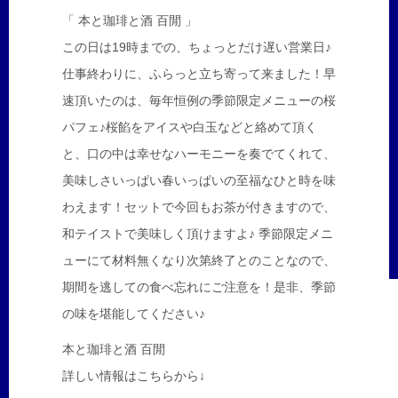
「 本と珈琲と酒 百閒 」
この日は19時までの、ちょっとだけ遅い営業日♪
仕事終わりに、ふらっと立ち寄って来ました！早
速頂いたのは、毎年恒例の季節限定メニューの桜
パフェ♪桜餡をアイスや白玉などと絡めて頂く
と、口の中は幸せなハーモニーを奏でてくれて、
美味しさいっぱい春いっぱいの至福なひと時を味
わえます！セットで今回もお茶が付きますので、
和テイストで美味しく頂けますよ♪ 季節限定メニ
ューにて材料無くなり次第終了とのことなので、
期間を逃しての食べ忘れにご注意を！是非、季節
の味を堪能してください♪
本と珈琲と酒 百閒
詳しい情報はこちらから↓