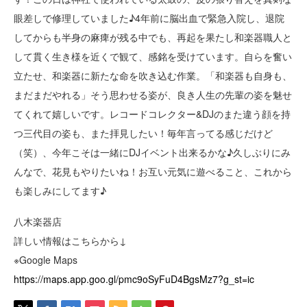
眼差しで修理していました♪4年前に脳出血で緊急入院し、退院
してからも半身の麻痺が残る中でも、再起を果たし和楽器職人と
して貫く生き様を近くで観て、感銘を受けています。自らを奮い
立たせ、和楽器に新たな命を吹き込む作業。「和楽器も自身も、
まだまだやれる」そう思わせる姿が、良き人生の先輩の姿を魅せ
てくれて嬉しいです。レコードコレクター&DJのまた違う顔を持
つ三代目の姿も、また拝見したい！毎年言ってる感じだけど
（笑）、今年こそは一緒にDJイベント出来るかな♪久しぶりにみ
んなで、花見もやりたいね！お互い元気に遊べること、これから
も楽しみにしてます♪
八木楽器店
詳しい情報はこちらから↓
※Google Maps
https://maps.app.goo.gl/pmc9oSyFuD4BgsMz7?g_st=ic