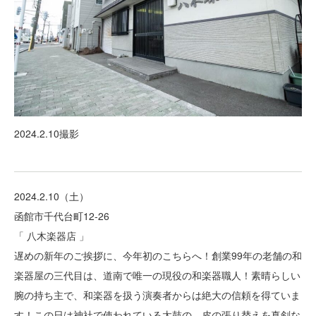
2024.2.10撮影
2024.2.10（土）
函館市千代台町12-26
「 八木楽器店 」
遅めの新年のご挨拶に、今年初のこちらへ！創業99年の老舗の和
楽器屋の三代目は、道南で唯一の現役の和楽器職人！素晴らしい
腕の持ち主で、和楽器を扱う演奏者からは絶大の信頼を得ていま
す！この日は神社で使われている太鼓の、皮の張り替えを真剣な