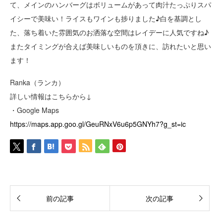
て、メインのハンバーグはボリュームがあって肉汁たっぷりスパ
イシーで美味い！ライスもワインも捗りました♪白を基調とし
た、落ち着いた雰囲気のお洒落な空間はレイデーに人気ですね♪
またタイミングが合えば美味しいものを頂きに、訪れたいと思い
ます！
Ranka（ランカ）
詳しい情報はこちらから↓
・Google Maps
https://maps.app.goo.gl/GeuRNxV6u6p5GNYh7?g_st=ic
前の記事
次の記事