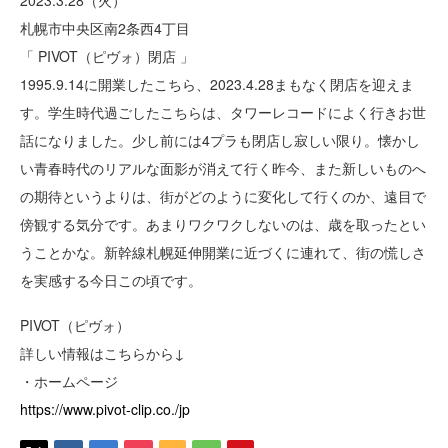
2023.3.28（火）
札幌市中央区南2条西4丁目
「 PIVOT（ピヴォ）閉店 」
1995.9.14に開業したこちら、2023.4.28まもなく閉店を迎えま
す。学生時代過ごしたこちらは、タワーレコードによく行きお世
話になりました。少し前には4プラも閉店し寂しい限り。懐かし
い青春時代のリアルな面影が消えて行く昨今、また新しいものへ
の期待というよりは、街がどのように変化して行くのか、遠目で
傍観する気分です。あまりワクワクしないのは、歳を取ったとい
うことかな。新幹線札幌延伸開業に近づくに連れて、街の慌しさ
を実感する今日この頃です。
PIVOT（ピヴォ）
詳しい情報はこちらから↓
・ホームページ
https://www.pivot-clip.co./jp