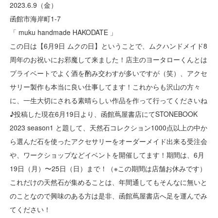
2023.6.9（金）
函館市海岸町1-7
「 muku handmade HAKODATE 」
この日は
【
6
月
9
日
ムクの日】ということで
、ムクハンドメイド8
周年のお祝いにお邪魔して来ました！店主のヨータローくんとは
プライベートでよく酒を酌み交わすが多いですが（笑）、アクセ
サリー製作も本当に良い仕事してます！これからも沢山の方々
に、一生大切にされる素晴らしい作品を作って行ってくださいね
♪投稿した現在6月19日より、函館蔦屋書店にてSTONEBOOK
2023 season1 と題して、天然石コレクション1000点以上の中か
ら選んだ石を使ったアクセサリーをオーダーメイド出来る受注会
や、ワークショップなどイベントを開催してます！期間は、6月
19日（月）〜25日（日）まで！（※この期間は店舗お休みです）
これだけの天然石が集めることは、年間通してもそんなに無いと
のことなので興味のある方は是非、函館蔦屋書店へ足を運んでみ
てください！