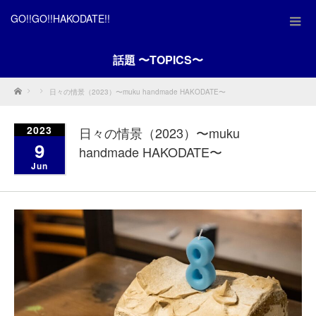
GO!!GO!!HAKODATE!!
話題 〜TOPICS〜
Home
日々の情景（2023）〜muku handmade HAKODATE〜
2023
日々の情景（2023）〜muku
9
handmade HAKODATE〜
Jun