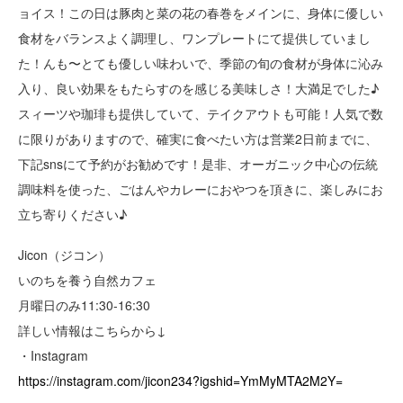
ョイス！この日は豚肉と菜の花の春巻をメインに、身体に優しい
食材をバランスよく調理し、ワンプレートにて提供していまし
た！んも〜とても優しい味わいで、季節の旬の食材が身体に沁み
入り、良い効果をもたらすのを感じる美味しさ！大満足でした♪
スィーツや珈琲も提供していて、テイクアウトも可能！人気で数
に限りがありますので、確実に食べたい方は営業2日前までに、
下記snsにて予約がお勧めです！是非、オーガニック中心の伝統
調味料を使った、ごはんやカレーにおやつを頂きに、楽しみにお
立ち寄りください♪
Jicon（ジコン）
いのちを養う自然カフェ
月曜日のみ11:30-16:30
詳しい情報はこちらから↓
・Instagram
https://instagram.com/jicon234?igshid=YmMyMTA2M2Y=