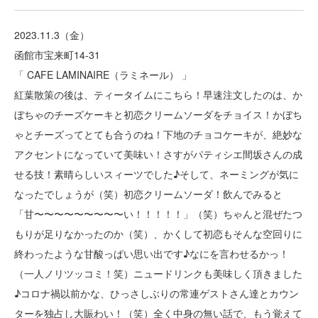
2023.11.3（金）
函館市宝来町14-31
「 CAFE LAMINAIRE（ラミネール） 」
紅葉散策の後は、ティータイムにこちら！早速注文したのは、か
ぼちゃのチーズケーキと初恋クリームソーダをチョイス！かぼち
ゃとチーズってとても合うのね！下地のチョコケーキが、絶妙な
アクセントになっていて美味い！さすがパティシエ間坂さんの成
せる技！素晴らしいスィーツでした♪そして、ネーミングが気に
なったでしょうが（笑）初恋クリームソーダ！飲んでみると
「甘〜〜〜〜〜〜〜〜〜い！！！！！」（笑）ちゃんと混ぜたつ
もりが足りなかったのか（笑）、かくして初恋もそんな空回りに
終わったような甘酸っぱい思い出です♪なにを言わせるかっ！
（一人ノリツッコミ！笑）ニュードリンクも美味しく頂きました
♪コロナ禍以前かな、ひっさしぶりの常連ゲストさん達とカウン
ターを独占し大賑わい！（笑）全く中身の無い話で、もう覚えて