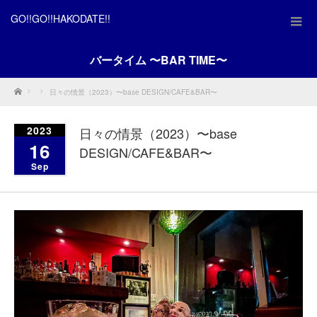
GO!!GO!!HAKODATE!!
バータイム 〜BAR TIME〜
Home
日々の情景（2023）〜base DESIGN/CAFE&BAR〜
2023
日々の情景（2023）〜base
16
DESIGN/CAFE&BAR〜
Sep