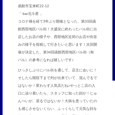
函館市宝来町22-12
「 bar北斗星 」
コロナ禍を経て3年ぶり開催となった、第33回函
館西部地区バル街！大盛況に終わったバル街に出
店したお店の様子や、西部地区近郊のお店や街並
みの様子を投稿して行きたいと思います！次回開
催が決定した、第34回函館西部地区バル街（秋
バル）の参考になれば嬉しいです♪
ひっさしぶりにバル街を通して、店主に会いに！
そしたら階段下まで列が出来ていて、混んでるで
はないか！変わらず人気店だね♪やっとこ店の入
口に辿り着いたら、スタッフに知った顔が！じゅ
んぺいが、居るではないか！大病を患っていたの
も感じさせないくらい、ふっくらして元気な顔を