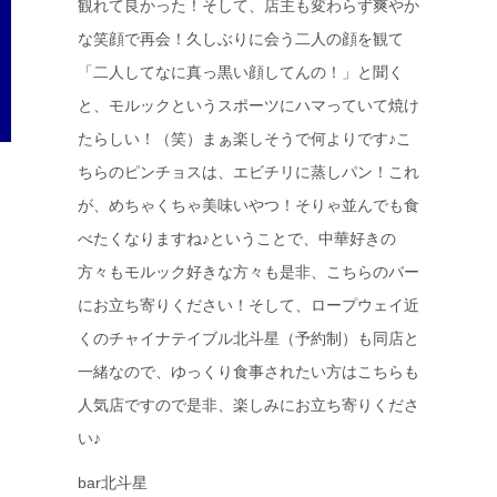
観れて良かった！そして、店主も変わらず爽やか
な笑顔で再会！久しぶりに会う二人の顔を観て
「二人してなに真っ黒い顔してんの！」と聞く
と、モルックというスポーツにハマっていて焼け
たらしい！（笑）まぁ楽しそうで何よりです♪こ
ちらのピンチョスは、エビチリに蒸しパン！これ
が、めちゃくちゃ美味いやつ！そりゃ並んでも食
べたくなりますね♪ということで、中華好きの
方々もモルック好きな方々も是非、こちらのバー
にお立ち寄りください！そして、ロープウェイ近
くのチャイナテイブル北斗星（予約制）も同店と
一緒なので、ゆっくり食事されたい方はこちらも
人気店ですので是非、楽しみにお立ち寄りくださ
い♪
bar北斗星