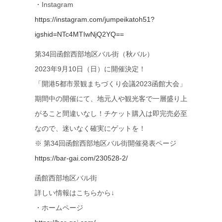
・Instagram
https://instagram.com/jumpeikatoh51?
igshid=NTc4MTIwNjQ2YQ==
第34回函館西部地区バル街（秋バル）
2023年9月10日（日）に開催決定！
「開港5都市景観まちづくり会議2023函館大会」
期間中の開催にて、地元人や観光客で一層盛り上
がること間違いなし！チケット購入は即完売必至
なので、迷いなく確実にゲットを！
※ 第34回函館西部地区バル街開催発表ページ
https://bar-gai.com/230528-2/
函館西部地区バル街
詳しい情報はこちらから↓
・ホームページ