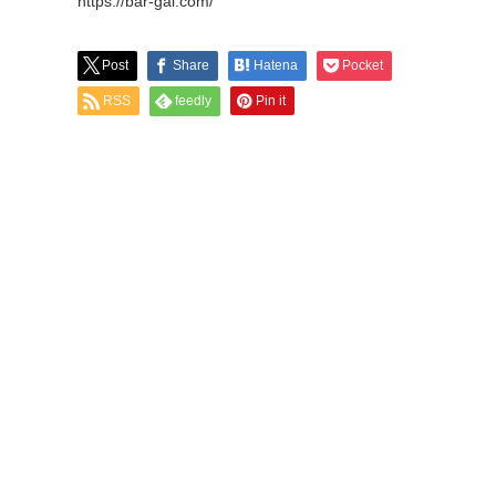
https://bar-gai.com/
Post
Share
Hatena
Pocket
RSS
feedly
Pin it