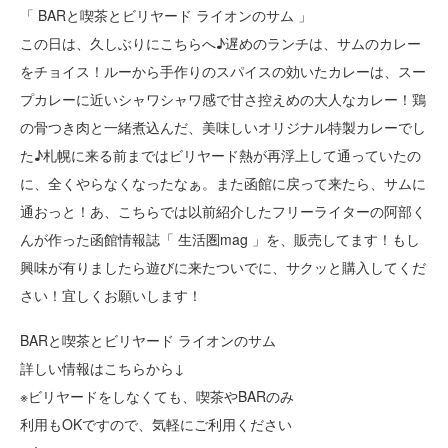
「 BARと喫茶とビリヤード ライオンのサム 」
この日は、久しぶりにこちらへ♪遅めのランチは、サムのカレー
をチョイス！ルーから手作りのスパイスの効いたカレーは、スー
プカレーに近いシャワシャワ感で甘さ控えめの大人なカレー！鶏
の骨つき肉と一緒煮込んだ、美味しいオリジナル特製カレーでし
た♪札幌に来る前まではビリヤード熱が再浮上して通っていたの
に、全くやらなくなったなぁ。また函館に戻って来たら、サムに
通おっと！あ、こちらでは以前紹介したフリーライターの阿部く
んが作った函館情報誌「 生活圏mag 」を、販売してます！もし
興味が有りましたら遊びに来たついでに、サクッと購入してくだ
さい！宜しくお願いします！
BARと喫茶とビリヤード ライオンのサム
詳しい情報はこちらから↓
※ビリヤードをしなくても、喫茶やBARのみ
利用もOKですので、気軽にご利用ください