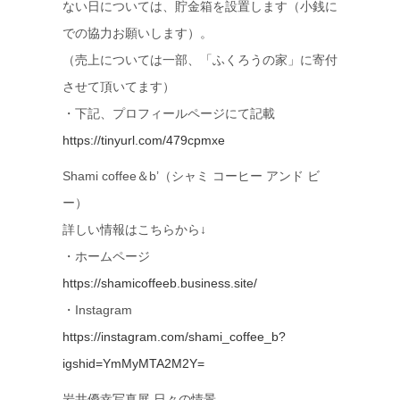
ない日については、貯金箱を設置します（小銭に
での協力お願いします）。
（売上については一部、「ふくろうの家」に寄付
させて頂いてます）
・下記、プロフィールページにて記載
https://tinyurl.com/479cpmxe
Shami coffee＆b’（シャミ コーヒー アンド ビ
ー）
詳しい情報はこちらから↓
・ホームページ
https://shamicoffeeb.business.site/
・Instagram
https://instagram.com/shami_coffee_b?
igshid=YmMyMTA2M2Y=
岩井優幸写真展 日々の情景