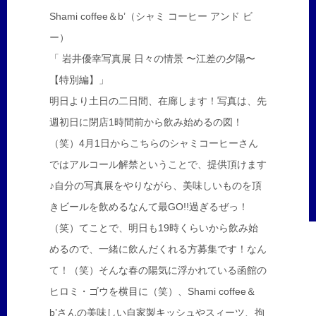
Shami coffee＆b’（シャミ コーヒー アンド ビ
ー）
「 岩井優幸写真展 日々の情景 〜江差の夕陽〜
【特別編】」
明日より土日の二日間、在廊します！写真は、先
週初日に閉店1時間前から飲み始めるの図！
（笑）4月1日からこちらのシャミコーヒーさん
ではアルコール解禁ということで、提供頂けます
♪自分の写真展をやりながら、美味しいものを頂
きビールを飲めるなんて最GO!!過ぎるぜっ！
（笑）てことで、明日も19時くらいから飲み始
めるので、一緒に飲んだくれる方募集です！なん
て！（笑）そんな春の陽気に浮かれている函館の
ヒロミ・ゴウを横目に（笑）、Shami coffee＆
b’さんの美味しい自家製キッシュやスィーツ、拘