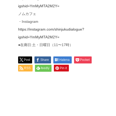
igshid=YmMyMTA2M2Y=
ノムカフェ
・Instagram
https://instagram.com/shinjukudialogue?
igshid=YmMyMTA2M2Y=
●在廊日:土・日曜日（11〜17時）
Post
Share
Hatena
Pocket
RSS
feedly
Pin it