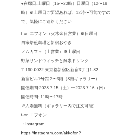
●在廊日:土曜日（15〜20時）日曜日（12〜18
時）※土曜日ご要望あれば、12時〜可能ですの
で、気軽にご連絡ください
f-on エフオン（火木金日営業）※日曜日
自家焙煎珈琲と新宿おやき
ノムカフェ（土営業）※土曜日
野菜サンドウィッチと酵素ドリンク
〒160-0022 東京都新宿区新宿3丁目1-32
新宿ビル1号館 2〜3階（3階ギャラリー）
開催期間:2023.7.15（土）〜2023.7.16（日）
開催時間: 11時〜17時
※入場無料（ギャラリー内で注文可能）
f-on エフオン
・Instagram
https://instagram.com/akkofon?