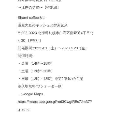
〜江差の夕陽〜【特別編】
Shami coffee＆b’
道産大豆のキッシュと酵素玄米
〒003-0023 北海道札幌市白石区南郷通4丁目北
4-30 【P有り】
開催期間:2023.4.1（土）〜2023.4.28（金）
開催時間:
・金曜（14時〜18時）
・土曜（12時〜20時）
・日曜（12時～18時）※第2第4のみ営業
※入場無料/ワンオーダー制
・Google Maps
https://maps.app.goo.gl/rod3CwgtREc7Jmft7?
g_st=ic