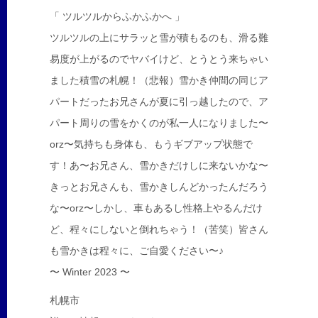
「 ツルツルからふかふかへ 」
ツルツルの上にサラッと雪が積もるのも、滑る難
易度が上がるのでヤバイけど、とうとう来ちゃい
ました積雪の札幌！（悲報）雪かき仲間の同じア
パートだったお兄さんが夏に引っ越したので、ア
パート周りの雪をかくのが私一人になりました〜
orz〜気持ちも身体も、もうギブアップ状態で
す！あ〜お兄さん、雪かきだけしに来ないかな〜
きっとお兄さんも、雪かきしんどかったんだろう
な〜orz〜しかし、車もあるし性格上やるんだけ
ど、程々にしないと倒れちゃう！（苦笑）皆さん
も雪かきは程々に、ご自愛ください〜♪
〜 Winter 2023 〜
札幌市