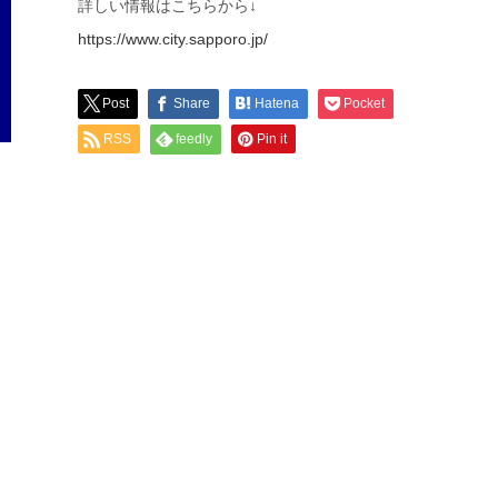
詳しい情報はこちらから↓
https://www.city.sapporo.jp/
Post
Share
Hatena
Pocket
RSS
feedly
Pin it