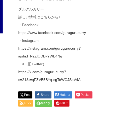
グルグルカリー
詳しい情報はこちらから↓
・Facebook
https://www.facebook.com/gurugurucurry
・Instagram
https://instagram.com/gurugurucurry?
igshid=NzZlODBkYWE4Ng==
・X（旧Twitter）
https://x.com/gurugurucurry?
s=21&t=qFZVE5BYq-cgToWGJSaV4A
Post
Share
Hatena
Pocket
RSS
feedly
Pin it