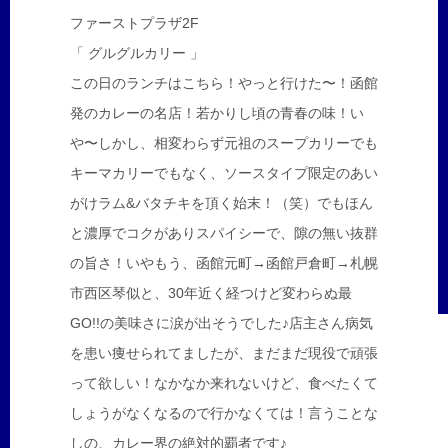
ファーストプラザ2F
「 グルグルカリー 」
この日のランチはこちら！やっと行けた〜！函館
発のカレーの名店！若かりし頃の青春の味！い
や〜しかし、相変わらず元祖のスープカリーでも
キーマカリーでもなく、ソースタイプ限定のあい
がけラム&バタチキを頂く始末！（笑）でもほん
と濃厚でコクがありスパイシーで、隙の無い抜群
の旨さ！いやもう、函館元町→函館戸倉町→札幌
市西区琴似と、30年近く経つけど変わらぬ最
GO!!の美味さに涙が出そうでした♪店主さん病気
を患い痩せられてましたが、まだまだ現役で頑張
って欲しい！なかなか来れないけど、食べたくて
しょうがなくなるので行かなくては！言うことな
しの、カレー界の絶対的覇者です♪