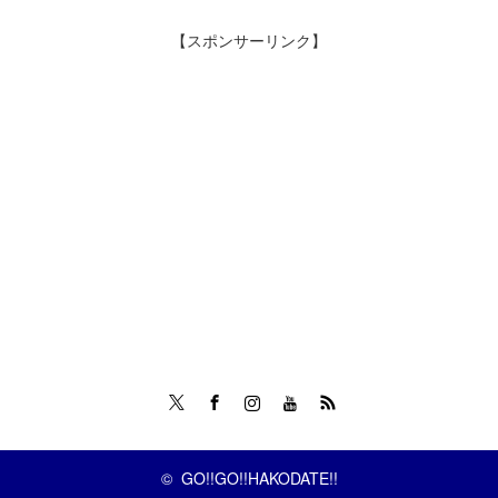
【スポンサーリンク】
Twitter
Facebook
Instagram
Tumblr
RSS
©
GO!!GO!!HAKODATE!!