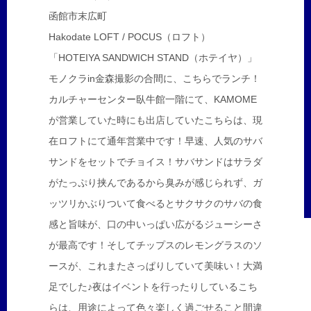
函館市末広町
Hakodate LOFT / POCUS（ロフト）
「HOTEIYA SANDWICH STAND（ホテイヤ）」
モノクラin金森撮影の合間に、こちらでランチ！
カルチャーセンター臥牛館一階にて、KAMOME
が営業していた時にも出店していたこちらは、現
在ロフトにて通年営業中です！早速、人気のサバ
サンドをセットでチョイス！サバサンドはサラダ
がたっぷり挟んであるから臭みが感じられず、ガ
ッツリかぶりついて食べるとサクサクのサバの食
感と旨味が、口の中いっぱい広がるジューシーさ
が最高です！そしてチップスのレモングラスのソ
ースが、これまたさっぱりしていて美味い！大満
足でした♪夜はイベントを行ったりしているこち
らは、用途によって色々楽しく過ごせること間違