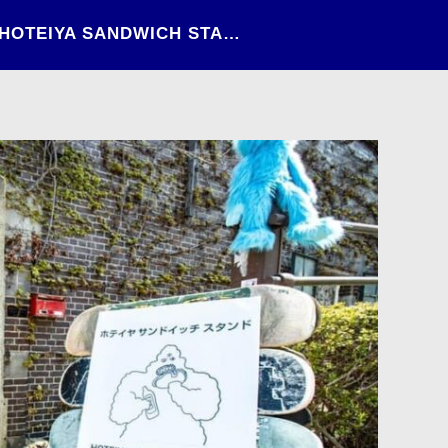
日々の情景（2022）〜HOTEIYA SANDWICH STAND〜