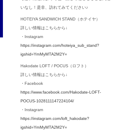
いなし！是非、訪れてみてください♪
HOTEIYA SANDWICH STAND（ホテイヤ）
詳しい情報はこちらから↓
・Instagram
https://instagram.com/hoteiya_sub_stand?
igshid=YmMyMTA2M2Y=
Hakodate LOFT / POCUS（ロフト）
詳しい情報はこちらから↓
・Facebook
https://www.facebook.com/Hakodate-LOFT-
POCUS-1028111147224104/
・Instagram
https://instagram.com/loft_hakodate?
igshid=YmMyMTA2M2Y=