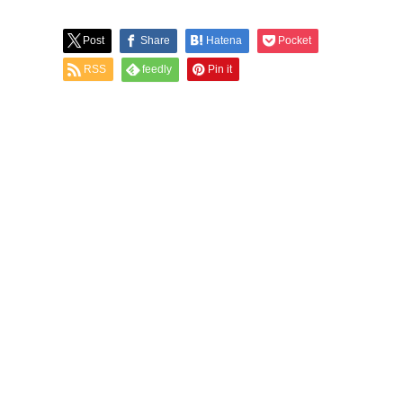
Post
Share
Hatena
Pocket
RSS
feedly
Pin it