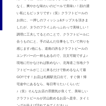
なく、爽やかな味わいのビールで美味い！顔の濃
い私にもピッタリです♪（笑）クラフトビールの
お供に、一押しのフィッシュ&チップスを頂きま
したが、タラのフライふわっふわっで美味しい！
調理に工夫してるとのことで、クラフトビールに
合うものにと、手の込んだ仕事をしていて拘りを
感じます♪他にも、道南の誇るクラフトビールの
エンデバーの一杯もあるので、注文可能ですよ♪
現地に行かなければ飲めない、北海道ご当地クラ
フトビールがここに来るだけで飲めるなんて最
GO!!です！お店は札幌駅北口出て、すぐ側！帰
宅途中にあるなら、毎日寄りたいくらいだ
♪（笑）そんなお店の雰囲気が良くて、美味しい
クラフトビールが沢山飲めるお店へ是非、タイミ
ングが合えば訪れてみてください♪