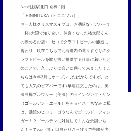
Nco札幌駅北口 別棟 1階
「 HININITUKA（ヒニニツカ）」
お一人様クリスマスイブは、お洒落なビアバーで
一杯♪大沼で知り合い、仲良くなった祐太郎くん
の勤めるお店♪ニセコでクラフトビールの醸造に
携わり、現在こちらで北海道内の選りすぐりのク
ラフトビールを取り扱い提供する仕事に着いたと
のことで、久しぶりに会いに伺って来ました！こ
ちらは今年3月にオープンしたばかりですが、と
ても人気のビアバーです♪早速注文したのは、美
深白樺ブルワリー（美深）のラインジング・サン
（ゴールデン・エール）をチョイス！ちなみに私
は、函館のヒロミ・ゴウなんでゴールド・フィン
ガー！？ゴールデンに対抗して！んな余談いら
ん！ってね♪（笑）口当たりさっぱりで苦味が少