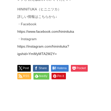
HININITUKA（ヒニニツカ）
詳しい情報はこちらから↓
・Facebook
https://www.facebook.com/hininituka
・Instagram
https://instagram.com/hininituka?
igshid=YmMyMTA2M2Y=
Post
Share
Hatena
Pocket
RSS
feedly
Pin it