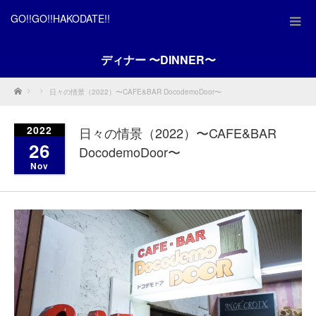
GO!!GO!!HAKODATE!!
ディナー 〜DINNER〜
Home
日々の情景（2022）〜CAFE&BAR DocodemoDoor〜
2022
日々の情景（2022）〜CAFE&BAR
26
DocodemoDoor〜
Nov