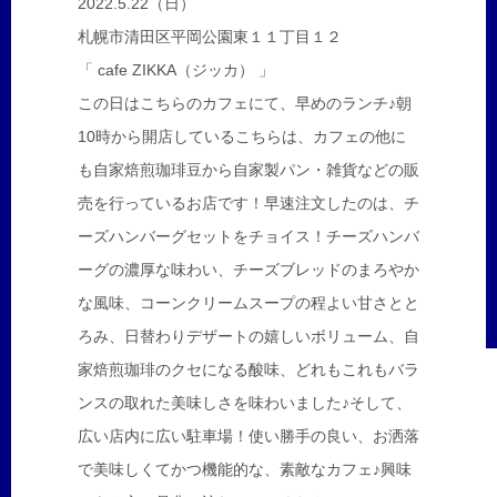
2022.5.22（日）
札幌市清田区平岡公園東１１丁目１２
「 cafe ZIKKA（ジッカ） 」
この日はこちらのカフェにて、早めのランチ♪朝
10時から開店しているこちらは、カフェの他に
も自家焙煎珈琲豆から自家製パン・雑貨などの販
売を行っているお店です！早速注文したのは、チ
ーズハンバーグセットをチョイス！チーズハンバ
ーグの濃厚な味わい、チーズブレッドのまろやか
な風味、コーンクリームスープの程よい甘さとと
ろみ、日替わりデザートの嬉しいボリューム、自
家焙煎珈琲のクセになる酸味、どれもこれもバラ
ンスの取れた美味しさを味わいました♪そして、
広い店内に広い駐車場！使い勝手の良い、お洒落
で美味しくてかつ機能的な、素敵なカフェ♪興味