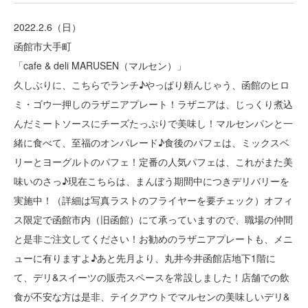
2022.2.6（日）
函館市大手町
「cafe & deli MARUSEN（マルセン）」
久しぶりに、こちらでランチ♪やっぱり頼んじゃう、函館のヒロ
ミ・ゴウ一押しのラザニアプレート！ラザニアは、じっくり煮込
んだミートソースにチーズたっぷりで美味し！マルセンパンと一
緒に食べて、至福のオンパレード♪食後のパフェは、ミックスベ
リーとヨーグルトのパフェ！定番の人気パフェは、これがまた美
味いのさっ♪現在こちらは、まんぼう期間中につきデリバリーを
実施中！（詳細は写真ラストのフライヤーを要チェック）オフィ
ス限定で函館市内（旧函館）にて承っていますので、職場の仲間
と是非ご注文してください！お勧めのラザニアプレートも、メニ
ューに有りますよ♪あと先月より、丸井今井函館店地下1階に
て、デリ&スイーツの販売スペースを常設しました！店舗での飲
食が不安な方は是非、テイクアウトでマルセンの美味しいデリ&