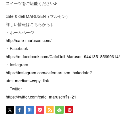
スイーツをご堪能ください♪
cafe & deli MARUSEN（マルセン）
詳しい情報はこちらから↓
・ホームページ
http://cafe-marusen.com/
・Facebook
https://m.facebook.com/CafeDeli-Marusen-944135185699614/
・Instagram
https://instagram.com/cafemarusen_hakodate?
utm_medium=copy_link
・Twitter
https://twitter.com/cafe_marusen?s=21