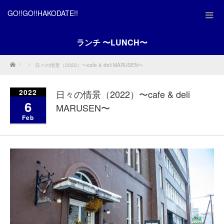
GO!!GO!!HAKODATE!!
ランチ 〜LUNCH〜
Home
日々の情景（2022）〜cafe & deli MARUSEN〜
2022
日々の情景（2022）〜cafe & deli
6
MARUSEN〜
Feb