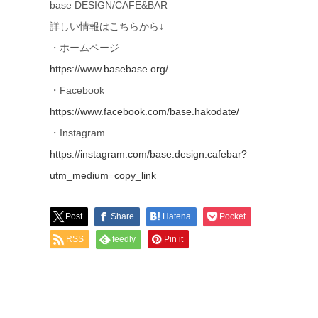
base DESIGN/CAFE&BAR
詳しい情報はこちらから↓
・ホームページ
https://www.basebase.org/
・Facebook
https://www.facebook.com/base.hakodate/
・Instagram
https://instagram.com/base.design.cafebar?
utm_medium=copy_link
Post
Share
Hatena
Pocket
RSS
feedly
Pin it