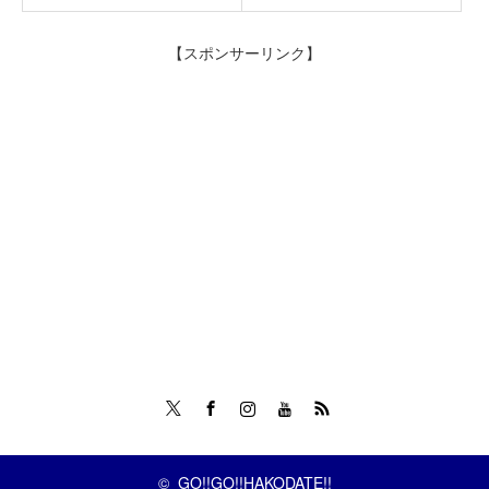
【スポンサーリンク】
Twitter
Facebook
Instagram
Tumblr
RSS
©
GO!!GO!!HAKODATE!!