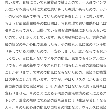
思います。食糧についても備蓄品で補えたので、一人身でインフ
ルエンザを患った時に大変な思いをした教訓があったので、万が
一の状況を鑑みて準備していたのが功を奏したように思います。
ちょうど函館滞在後半の数日間は、写真整理で買い物以外はほぼ
引きこもっており、出掛けている間も濃厚接触にあたる人もいな
いので、少しホッとしています。あと帰省時に会った、実家の高
齢の親父の事が心配で連絡したら、その後も元気に家のペンキ塗
りをしていると聞いたので、一安心しました。誰がなってもおか
しくない、目に見えないウィルスの病気。風邪でもインフルエン
ザでも、今回の新型ウィルスも同じく拗らせたら命の危険に陥る
ことが有ります。ですので病気にならないための、感染予防措置
は大事なことだと思います。ですが、やはりリスクばかり追う自
粛自粛の過度な感染対策は、行き過ぎではないかと思う気持ちは
変わりません。そのことによる子供達の生活環境の変化によるス
トレス、過度の規制にて経済の落ち込みにより生活が苦しくなる
人々、そのため心身の病気や自殺者の増加など、ウィルスに感染