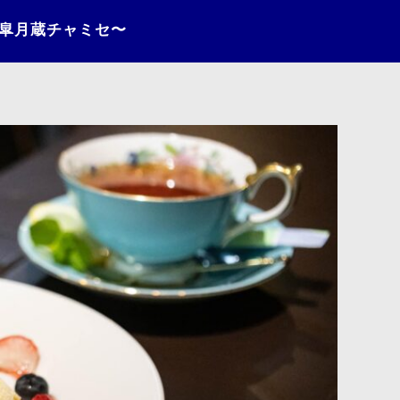
〜皐月蔵チャミセ〜