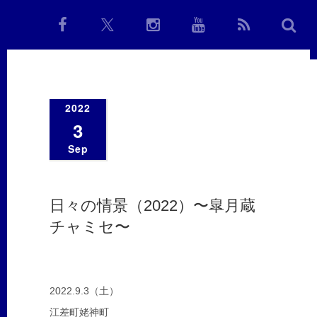
2022
3
Sep
日々の情景（2022）〜皐月蔵
チャミセ〜
2022.9.3（土）
江差町姥神町