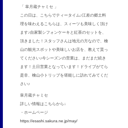
「 皐月蔵チャミセ 」
この日は、こちらでティータイム♪江差の郷土料
理を味わえるこちらは、スィーツも美味しく頂け
ます♪自家製シフォンケーキと紅茶のセットを、
頂きました！スタッフさんは地元の方なので、檜
山の観光スポットや美味しいお店を、教えて貰っ
てください♪今シーズンの営業は、まだまだ続き
ます！土日営業となっています！ドライブがてら
是非、檜山小トリップを堪能しに訪れてみてくだ
さい♪
皐月蔵チャミセ
詳しい情報はこちらから↓
・ホームページ
https://esashi.sakura.ne.jp/may/