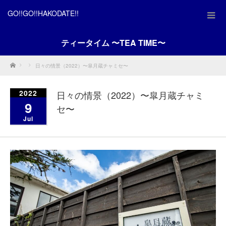
GO!!GO!!HAKODATE!!
ティータイム 〜TEA TIME〜
Home
日々の情景（2022）〜皐月蔵チャミセ〜
2022
日々の情景（2022）〜皐月蔵チャミ
9
セ〜
Jul